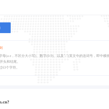
询
则
母(a-z，不区分大小写)、数字(0-9)、以及"-"(英文中的连词号，即中横
作开头和结尾。
过63个字符。
.cn?