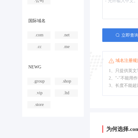
.公司
国际域名
.com
.net
立即查
.cc
.me
域名注册规
NEWG
1、只提供英文字
2、"-"不能用
.group
.shop
3、长度不能超
.vip
.ltd
.store
为何选择.com